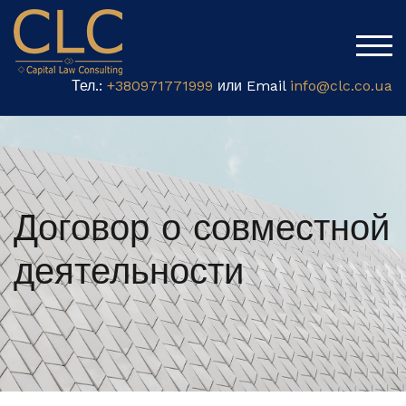
TOG
Тел.:
+380971771999
или Email
info@clc.co.ua
Договор о совместной
деятельности