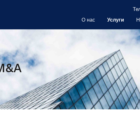
Те
О нас
Услуги
Н
 M&A