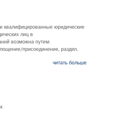
 и квалифицированные юридические
дических лиц в
аний возможна путем:
глощение/присоединение, раздел.
читать больше
к