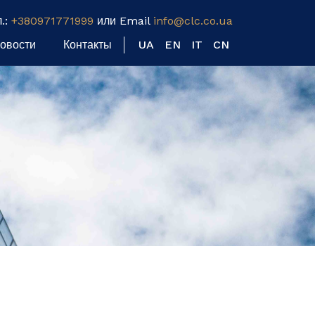
л.:
+380971771999
или Email
info@clc.co.ua
овости
Контакты
UA
EN
IT
CN